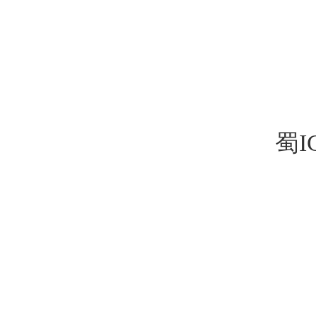
四川成都生物质燃料颗粒,绵
肃生物质燃料颗粒,陕西生物质
木粉/面,绵阳收购刨
蜀I