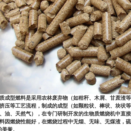
质成型燃料是采用农林废弃物（如秸秆、木屑、甘蔗渣等
挤压等工艺流程，制成的成型（如颗粒状、棒状、块状等
、油、天然气），在专门研制开发的生物质燃烧机中直接
料因燃烧性能好，在燃烧过程中无烟、无味、无煤渣，硫
的美誉。