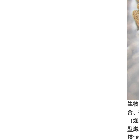
生物
合、
（煤
型燃
煤”