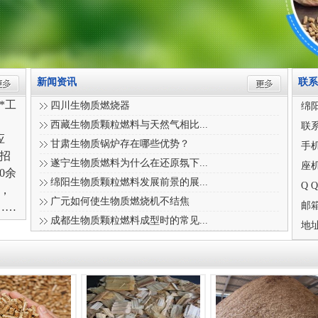
新闻资讯
联系
*工
四川生物质燃烧器
绵
、
西藏生物质颗粒燃料与天然气相比...
联
应
甘肃生物质锅炉存在哪些优势？
手机
招
遂宁生物质燃料为什么在还原氛下...
座机
0
余
绵阳生物质颗粒燃料发展前景的展...
Q Q
，
广元如何使生物质燃烧机不结焦
邮箱
0……
成都生物质颗粒燃料成型时的常见...
地