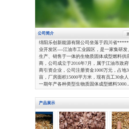
公司简介
绵阳乐创新能源有限公司坐落于四川省*****
业开发区
----
江油市工业园区，是一家集研发
生产、销售于一体的生物质固体成型燃料供
商，公司成立于
2016
年
7
月，属于江油市政府
商引资企业，公司注册资金1000万元，占地
3
亩，厂房面积
15000
平方米，现有员工
30
余人
一期年产各种类型生物质固体成型燃料
500
产品展示